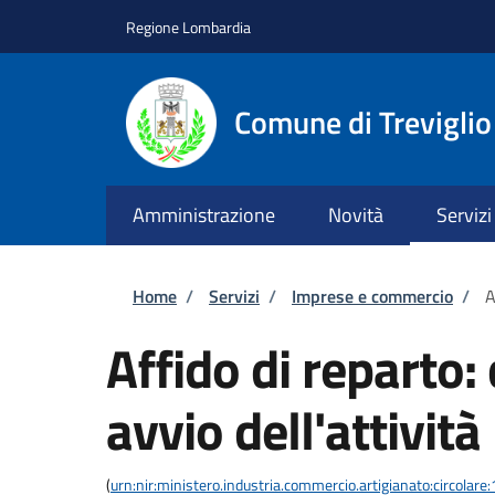
Salta al contenuto principale
Skip to footer content
Regione Lombardia
Comune di Treviglio
Amministrazione
Novità
Servizi
Briciole di pane
Home
/
Servizi
/
Imprese e commercio
/
A
Affido di reparto
avvio dell'attività
(
urn:nir:ministero.industria.commercio.artigianato:circol