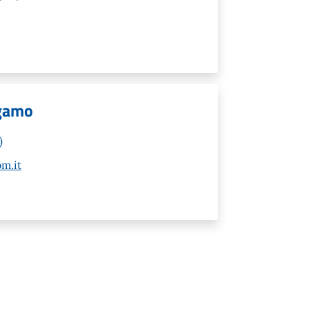
rgamo
)
m.it