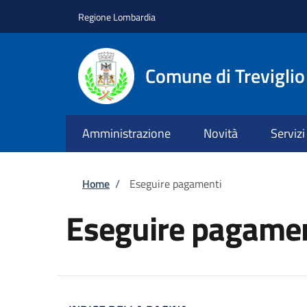
Salta al contenuto principale
Skip to footer content
Regione Lombardia
Comune di Treviglio
Amministrazione
Novità
Servizi
Briciole di pane
Home
/
Eseguire pagamenti
Eseguire pagamen