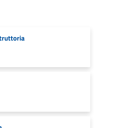
struttoria
e