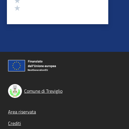
Valuta 1 stelle su 5
Comune di Treviglio
Footer menu
Area riservata
Crediti