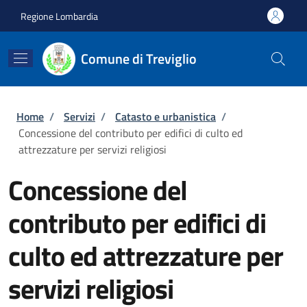
Salta al contenuto principale
Skip to footer content
Regione Lombardia
Comune di Treviglio
Briciole di pane
Home
/
Servizi
/
Catasto e urbanistica
/
Concessione del contributo per edifici di culto ed
attrezzature per servizi religiosi
Concessione del
contributo per edifici di
culto ed attrezzature per
servizi religiosi