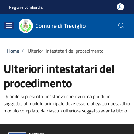
Salta al contenuto principale
Skip to footer content
Regione Lombardia
Comune di Treviglio
Briciole di pane
Home
/
Ulteriori intestatari del procedimento
Ulteriori intestatari del
procedimento
Quando si presenta un'istanza che riguarda più di un
soggetto, al modulo principale deve essere allegato quest'altro
modulo compilato da ciascun ulteriore soggetto avente titolo.