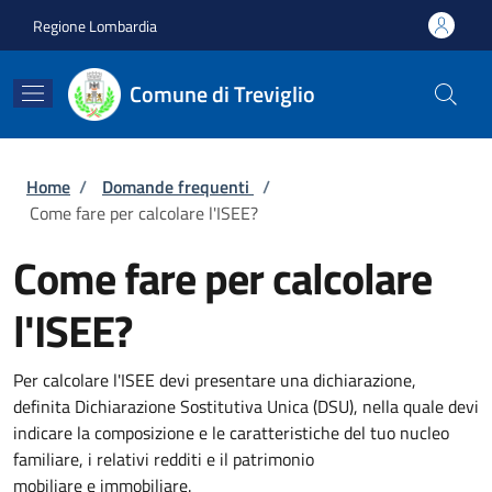
Salta al contenuto principale
Skip to footer content
Regione Lombardia
Comune di Treviglio
Briciole di pane
Home
/
Domande frequenti
/
Come fare per calcolare l'ISEE?
Come fare per calcolare
l'ISEE?
Per calcolare l'ISEE devi presentare una dichiarazione,
definita Dichiarazione Sostitutiva Unica (DSU), nella quale devi
indicare la composizione e le caratteristiche del tuo nucleo
familiare, i relativi redditi e il patrimonio
mobiliare e immobiliare.