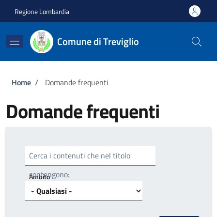
Salta al contenuto principale
Skip to footer content
Regione Lombardia
Comune di Treviglio
Briciole di pane
Home
/
Domande frequenti
Domande frequenti
Cerca i contenuti che nel titolo
contengono:
Ambito