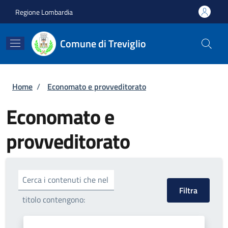
Salta al contenuto principale
Skip to footer content
Regione Lombardia
Comune di Treviglio
Briciole di pane
Home
/
Economato e provveditorato
Economato e
provveditorato
Cerca i contenuti che nel
titolo contengono: