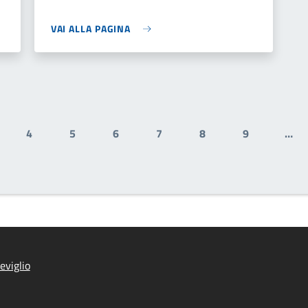
VAI ALLA PAGINA
4
5
6
7
8
9
…
ge
Page
Page
Page
Page
Page
Page
eviglio