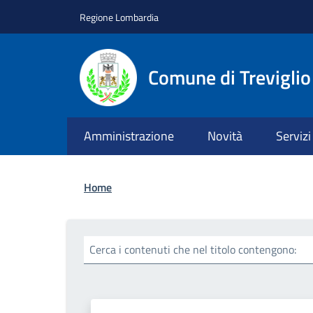
Salta al contenuto principale
Skip to footer content
Regione Lombardia
Comune di Treviglio
Amministrazione
Novità
Servizi
Briciole di pane
Home
Cerca i contenuti che nel titolo contengono: