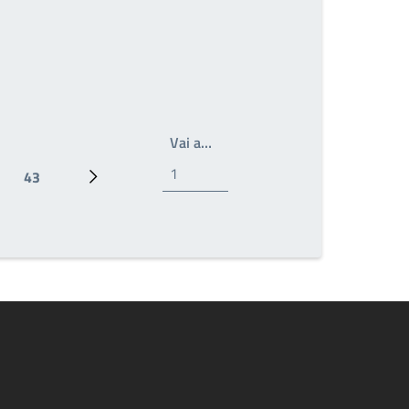
Write the page number you wan
Vai a…
43
Ultima pagina
Prossima pagina