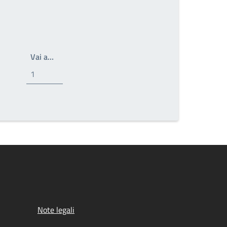
Write the page number you want to go to
Vai a…
ssima pagina
Note legali