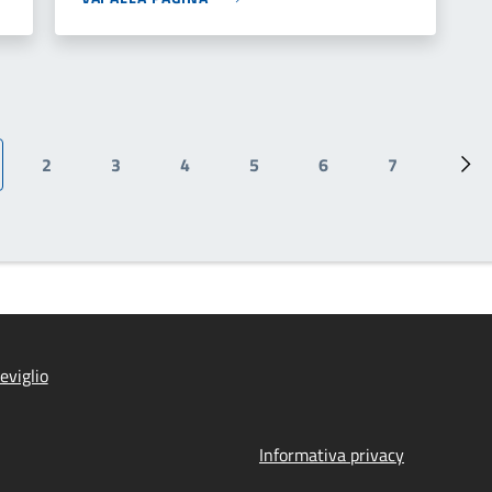
2
3
4
5
6
7
edente
ina attuale
Page
Page
Page
Page
Page
Page
Pro
eviglio
Informativa privacy