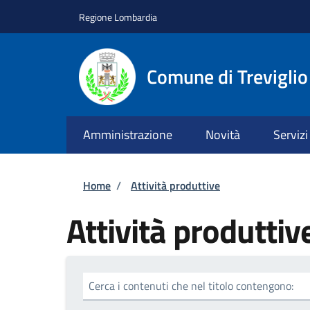
Salta al contenuto principale
Skip to footer content
Regione Lombardia
Comune di Treviglio
Amministrazione
Novità
Servizi
Briciole di pane
Home
/
Attività produttive
Attività produttiv
Cerca i contenuti che nel titolo contengono: