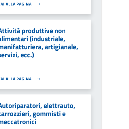
VAI ALLA PAGINA
Attività produttive non
alimentari (industriale,
manifatturiera, artigianale,
servizi, ecc.)
VAI ALLA PAGINA
Autoriparatori, elettrauto,
carrozzieri, gommisti e
meccatronici