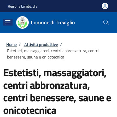
Salta al contenuto principale
Skip to footer content
Regione Lombardia
Comune di Treviglio
Briciole di pane
Home
/
Attività produttive
/
Estetisti, massaggiatori, centri abbronzatura, centri
benessere, saune e onicotecnica
Estetisti, massaggiatori,
centri abbronzatura,
centri benessere, saune e
onicotecnica