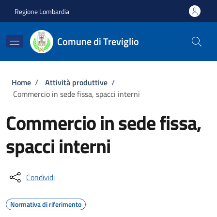
Salta al contenuto principale
Skip to footer content
Regione Lombardia
Comune di Treviglio
Briciole di pane
Home
/
Attività produttive
/
Commercio in sede fissa, spacci interni
Commercio in sede fissa,
spacci interni
Condividi
Normativa di riferimento