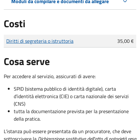
Moduli da compilare e documenti da allegare
Costi
Tipo di pagamento
Importo
Diritti di segreteria o istruttoria
35,00 €
Cosa serve
Per accedere al servizio, assicurati di avere:
SPID (sistema pubblico di identità digitale), carta
d’identità elettronica (CIE) o carta nazionale dei servizi
(CNS)
tutta la documentazione prevista per la presentazione
della pratica.
L'istanza può essere presentata da un procuratore, che deve
sottoscrivere la
Dichiarazione sostitutiva dell'atto di notorietà resa