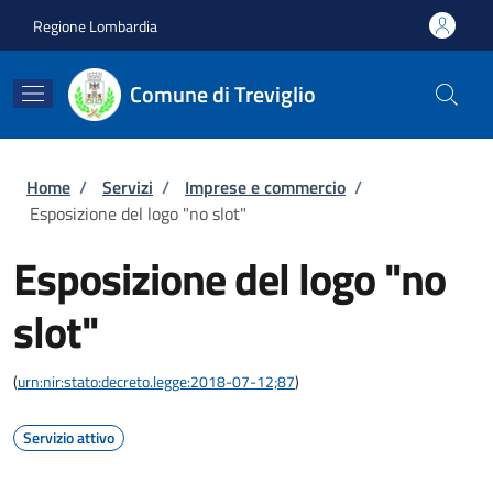
Salta al contenuto principale
Skip to footer content
Regione Lombardia
Comune di Treviglio
Briciole di pane
Home
/
Servizi
/
Imprese e commercio
/
Esposizione del logo "no slot"
Esposizione del logo "no
slot"
(
urn:nir:stato:decreto.legge:2018-07-12;87
)
Servizio attivo