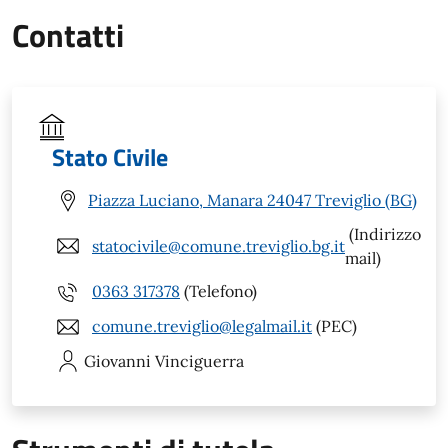
Contatti
Stato Civile
Piazza Luciano, Manara 24047 Treviglio (BG)
(Indirizzo
statocivile@comune.treviglio.bg.it
mail)
0363 317378
(Telefono)
comune.treviglio@legalmail.it
(PEC)
Giovanni
Vinciguerra