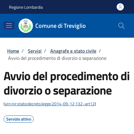
Salta al contenuto principale
Skip to footer content
Regione Lombardia
Comune di Treviglio
Briciole di pane
Home
/
Servizi
/
Anagrafe e stato civile
/
Avvio del procedimento di divorzio o separazione
Avvio del procedimento di
divorzio o separazione
(
urn:nir:stato:decreto.legge:2014-09-12;132~art12
)
Servizio attivo