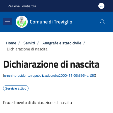
Salta al contenuto principale
Skip to footer content
Regione Lombardia
Comune di Treviglio
Briciole di pane
Home
/
Servizi
/
Anagrafe e stato civile
/
Dichiarazione di nascita
Dichiarazione di nascita
(
urn:nir:presidente.repubblica:decreto:2000-11-03;396~art30
)
Servizio attivo
Procedimento di dichiarazione di nascita