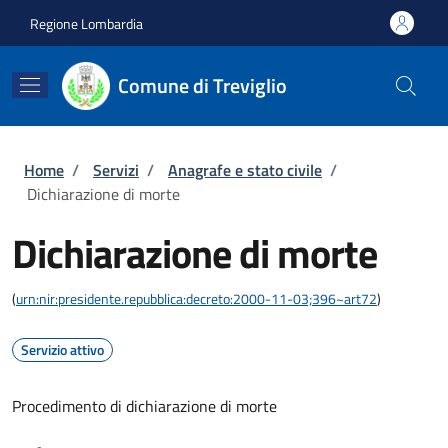
Salta al contenuto principale
Skip to footer content
Regione Lombardia
Comune di Treviglio
Briciole di pane
Home
/
Servizi
/
Anagrafe e stato civile
/
Dichiarazione di morte
Dichiarazione di morte
(
urn:nir:presidente.repubblica:decreto:2000-11-03;396~art72
)
Servizio attivo
Procedimento di dichiarazione di morte