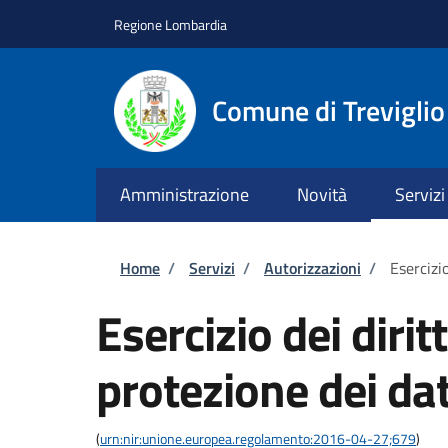
Salta al contenuto principale
Skip to footer content
Regione Lombardia
Comune di Treviglio
Amministrazione
Novità
Servizi
Briciole di pane
Home
/
Servizi
/
Autorizzazioni
/
Esercizio
Esercizio dei dirit
protezione dei dat
(
urn:nir:unione.europea.regolamento:2016-04-27;679
)