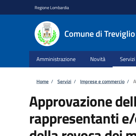
Salta al contenuto principale
Skip to footer content
Regione Lombardia
Comune di Treviglio
Amministrazione
Novità
Servizi
Briciole di pane
Home
/
Servizi
/
Imprese e commercio
/
A
Approvazione del
rappresentanti e
della revoca dei 