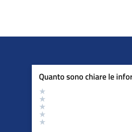
Quanto sono chiare le info
Valutazione
Valuta 5 stelle su 5
Valuta 4 stelle su 5
Valuta 3 stelle su 5
Valuta 2 stelle su 5
Valuta 1 stelle su 5