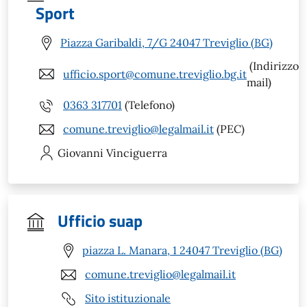
Sport
Piazza Garibaldi, 7/G 24047 Treviglio (BG)
(Indirizzo
ufficio.sport@comune.treviglio.bg.it
mail)
0363 317701
(Telefono)
comune.treviglio@legalmail.it
(PEC)
Giovanni
Vinciguerra
Ufficio suap
piazza L. Manara, 1 24047 Treviglio (BG)
comune.treviglio@legalmail.it
Sito istituzionale