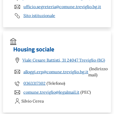
ufficio.segreteria@comune.treviglio.bg.it
Sito istituzionale
Housing sociale
Viale Cesare Battisti, 31 24047 Treviglio (BG)
(Indirizzo
alloggi.erp@comune.treviglio.bg.it
mail)
0363317302
(Telefono)
comune.treviglio@legalmail.it
(PEC)
Silvio
Cerea