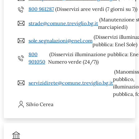
800 961287
(Disservizi aree verdi (7 giorni su 7))
(Manutenzione s
strade@comune.treviglio.bg.it
marciapiedi)
(Disservizi illumina
sole.segnalazioni@enel.com
pubblica: Enel Sole)
800
(Disservizi illuminazione pubblica: Enel
901050
Numero verde (24/7))
(Manomiss
pubblico,
servizidirete@comune.treviglio.bg.it
illuminazi
pubblica, f
Silvio
Cerea