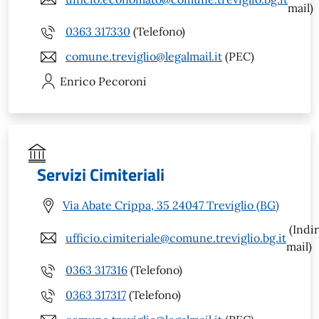
mail)
0363 317330
(Telefono)
comune.treviglio@legalmail.it
(PEC)
Enrico
Pecoroni
Servizi Cimiteriali
Via Abate Crippa, 35 24047 Treviglio (BG)
(Indir
ufficio.cimiteriale@comune.treviglio.bg.it
mail)
0363 317316
(Telefono)
0363 317317
(Telefono)