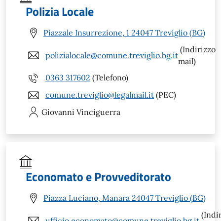
Polizia Locale
Piazzale Insurrezione, 1 24047 Treviglio (BG)
(Indirizzo
polizialocale@comune.treviglio.bg.it
mail)
0363 317602
(Telefono)
comune.treviglio@legalmail.it
(PEC)
Giovanni
Vinciguerra
Economato e Provveditorato
Piazza Luciano, Manara 24047 Treviglio (BG)
(Indi
ufficio.economato@comune.treviglio.bg.it