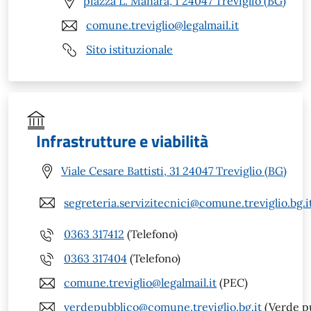
piazza L. Manara, 1 24047 Treviglio (BG)
comune.treviglio@legalmail.it
Sito istituzionale
Infrastrutture e viabilità
Viale Cesare Battisti, 31 24047 Treviglio (BG)
segreteria.servizitecnici@comune.treviglio.bg.i
0363 317412
(Telefono)
0363 317404
(Telefono)
comune.treviglio@legalmail.it
(PEC)
verdepubblico@comune.treviglio.bg.it
(Verde p