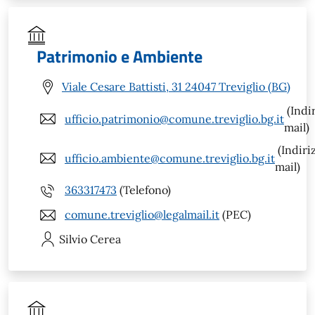
Patrimonio e Ambiente
Viale Cesare Battisti, 31 24047 Treviglio (BG)
(Indi
ufficio.patrimonio@comune.treviglio.bg.it
mail)
(Indiri
ufficio.ambiente@comune.treviglio.bg.it
mail)
363317473
(Telefono)
comune.treviglio@legalmail.it
(PEC)
Silvio
Cerea