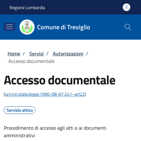
Salta al contenuto principale
Skip to footer content
Regione Lombardia
Comune di Treviglio
Briciole di pane
Home
/
Servizi
/
Autorizzazioni
/
Accesso documentale
Accesso documentale
(
urn:nir:stato:legge:1990-08-07;241~art22
)
Servizio attivo
Procedimento di accesso agli atti e ai documenti
amministrativi