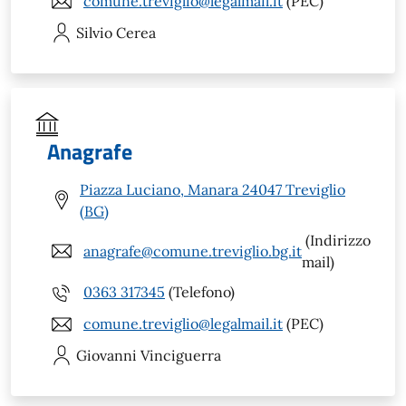
comune.treviglio@legalmail.it
(PEC)
Silvio
Cerea
Anagrafe
Piazza Luciano, Manara 24047 Treviglio
(BG)
(Indirizzo
anagrafe@comune.treviglio.bg.it
mail)
0363 317345
(Telefono)
comune.treviglio@legalmail.it
(PEC)
Giovanni
Vinciguerra