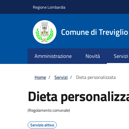
Salta al contenuto principale
Skip to footer content
Regione Lombardia
Comune di Treviglio
Amministrazione
Novità
Servizi
Briciole di pane
Home
/
Servizi
/
Dieta personalizzata
Dieta personalizz
(Regolamento comunale)
Servizio attivo