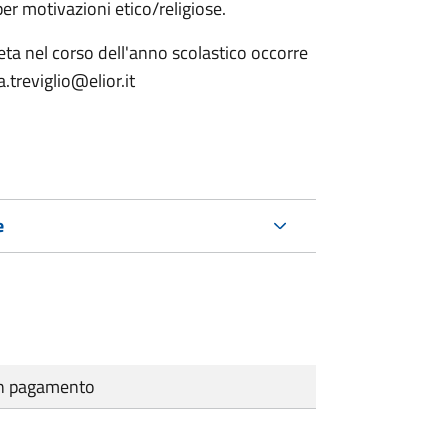
er motivazioni etico/religiose.
ieta nel corso dell'anno scolastico occorre
ta.treviglio@elior.it
e
cun pagamento