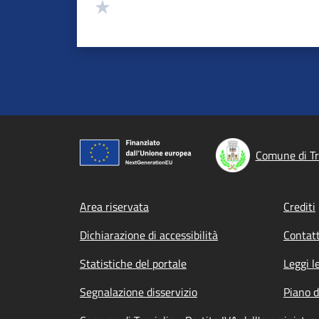
Valuta 1 stelle su 5
Comune di Tr
Footer menu
Area riservata
Crediti
Dichiarazione di accessibilità
Contatt
Statistiche del portale
Leggi l
Segnalazione disservizio
Piano d