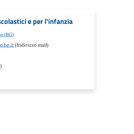
colastici e per l'infanzia
io (BG)
o.bg.it
(Indirizzo mail)
)