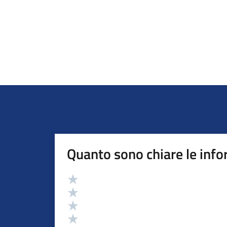
Quanto sono chiare le info
Valutazione
Valuta 5 stelle su 5
Valuta 4 stelle su 5
Valuta 3 stelle su 5
Valuta 2 stelle su 5