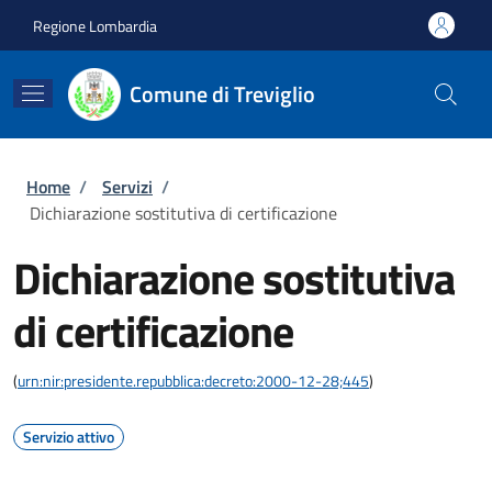
Salta al contenuto principale
Skip to footer content
Regione Lombardia
Comune di Treviglio
Briciole di pane
Home
/
Servizi
/
Dichiarazione sostitutiva di certificazione
Dichiarazione sostitutiva
di certificazione
(
urn:nir:presidente.repubblica:decreto:2000-12-28;445
)
Servizio attivo