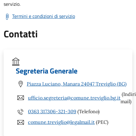
servizio.
Termini e condizioni di servizio
Contatti
Segreteria Generale
Piazza Luciano, Manara 24047 Treviglio (BG)
(Indir
ufficio.segreteria@comune.treviglio.bg.it
mail)
0363 317306-321-309
(Telefono)
comune.treviglio@legalmail.it
(PEC)