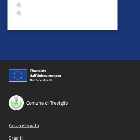
Valuta 2 stelle su 5
Valuta 1 stelle su 5
Comune di Treviglio
Footer menu
Area riservata
Crediti