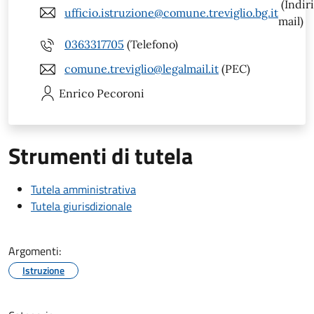
(Indir
ufficio.istruzione@comune.treviglio.bg.it
mail)
0363317705
(Telefono)
comune.treviglio@legalmail.it
(PEC)
Enrico
Pecoroni
Strumenti di tutela
Tutela amministrativa
Tutela giurisdizionale
Argomenti:
Istruzione