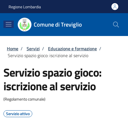
Salta al contenuto principale
Skip to footer content
Regione Lombardia
Comune di Treviglio
Briciole di pane
Home
/
Servizi
/
Educazione e formazione
/
Servizio spazio gioco: iscrizione al servizio
Servizio spazio gioco:
iscrizione al servizio
(Regolamento comunale)
Servizio attivo