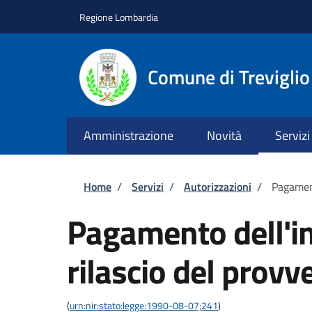
Salta al contenuto principale
Skip to footer content
Regione Lombardia
Comune di Treviglio
Amministrazione
Novità
Servizi
Briciole di pane
Home
/
Servizi
/
Autorizzazioni
/
Pagament
Pagamento dell'im
rilascio del provv
(
urn:nir:stato:legge:1990-08-07;241
)