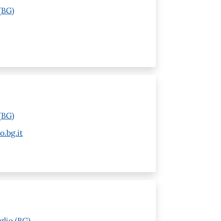
(BG)
(BG)
o.bg.it
glio (BG)