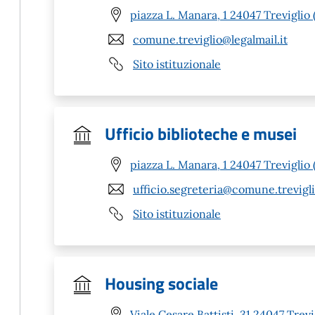
piazza L. Manara, 1 24047 Treviglio 
comune.treviglio@legalmail.it
Sito istituzionale
Ufficio biblioteche e musei
piazza L. Manara, 1 24047 Treviglio 
ufficio.segreteria@comune.trevigli
Sito istituzionale
Housing sociale
Viale Cesare Battisti, 31 24047 Trevi