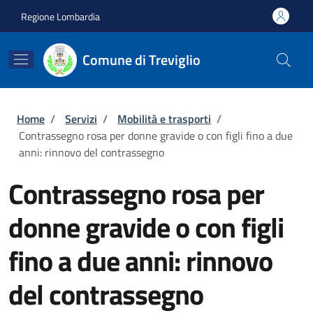
Salta al contenuto principale
Skip to footer content
Regione Lombardia
Comune di Treviglio
Briciole di pane
Home
/
Servizi
/
Mobilità e trasporti
/
Contrassegno rosa per donne gravide o con figli fino a due
anni: rinnovo del contrassegno
Contrassegno rosa per
donne gravide o con figli
fino a due anni: rinnovo
del contrassegno