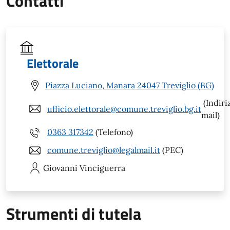
Contatti
Elettorale
Piazza Luciano, Manara 24047 Treviglio (BG)
(Indiri
ufficio.elettorale@comune.treviglio.bg.it
mail)
0363 317342
(Telefono)
comune.treviglio@legalmail.it
(PEC)
Giovanni
Vinciguerra
Strumenti di tutela