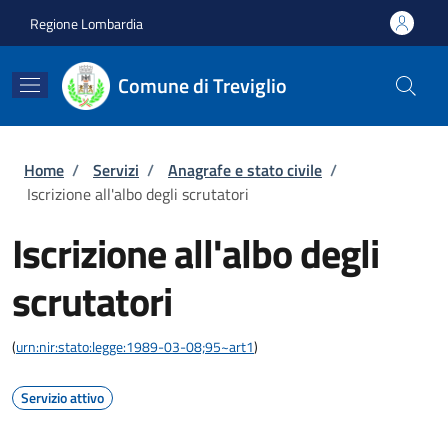
Salta al contenuto principale
Skip to footer content
Regione Lombardia
Comune di Treviglio
Briciole di pane
Home
/
Servizi
/
Anagrafe e stato civile
/
Iscrizione all'albo degli scrutatori
Iscrizione all'albo degli
scrutatori
(
urn:nir:stato:legge:1989-03-08;95~art1
)
Servizio attivo