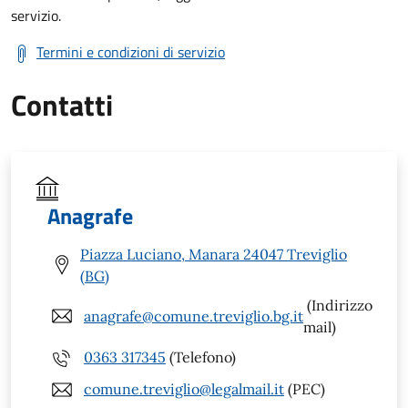
servizio.
Termini e condizioni di servizio
Contatti
Anagrafe
Piazza Luciano, Manara 24047 Treviglio
(BG)
(Indirizzo
anagrafe@comune.treviglio.bg.it
mail)
0363 317345
(Telefono)
comune.treviglio@legalmail.it
(PEC)