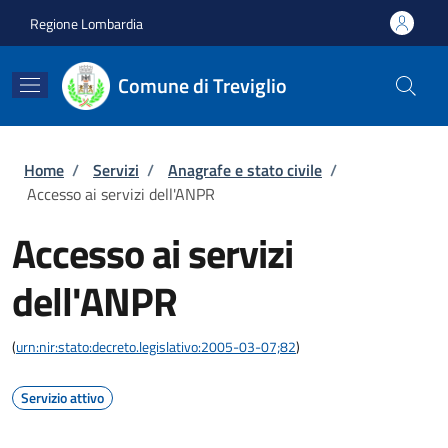
Salta al contenuto principale
Skip to footer content
Regione Lombardia
Comune di Treviglio
Briciole di pane
Home
/
Servizi
/
Anagrafe e stato civile
/
Accesso ai servizi dell'ANPR
Accesso ai servizi
dell'ANPR
(
urn:nir:stato:decreto.legislativo:2005-03-07;82
)
Servizio attivo