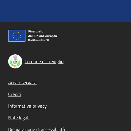
Comune di Treviglio
Footer menu
Area riservata
Crediti
Informativa privacy
Note legali
Dichiarazione di accessibilità