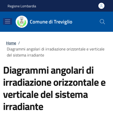
Salta al contenuto principale
Skip to footer content
Regione Lombardia
Comune di Treviglio
Briciole di pane
Home
/
Diagrammi angolari di irradiazione orizzontale e verticale
del sistema irradiante
Diagrammi angolari di
irradiazione orizzontale e
verticale del sistema
irradiante