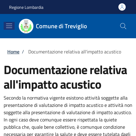
Salta al contenuto principale
Skip to footer content
Regione Lombardia
Comune di Treviglio
Briciole di pane
Home
/
Documentazione relativa all'impatto acustico
Documentazione relativa
all'impatto acustico
Secondo la normativa vigente esistono attività soggette alla
presentazione di valutazione di impatto acustico e attività non
soggette alla presentazione di valutazione di impatto acustico
.
In ogni caso deve comunque essere rispettata la quiete
pubblica che, quale bene collettivo, è comunque condizione
necessaria per garantire la salute e deve essere tutelata dagli