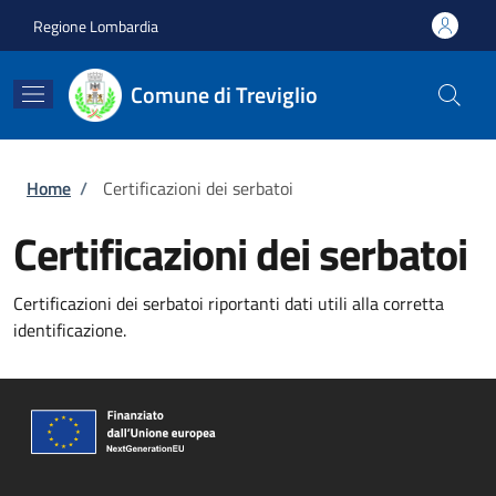
Salta al contenuto principale
Skip to footer content
Regione Lombardia
Comune di Treviglio
Briciole di pane
Home
/
Certificazioni dei serbatoi
Certificazioni dei serbatoi
Certificazioni dei serbatoi riportanti dati utili alla corretta
identificazione.