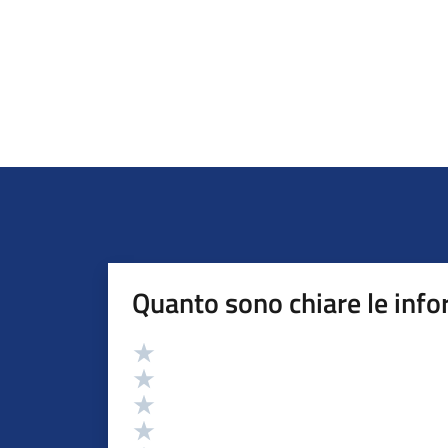
Quanto sono chiare le info
Valutazione
Valuta 5 stelle su 5
Valuta 4 stelle su 5
Valuta 3 stelle su 5
Valuta 2 stelle su 5