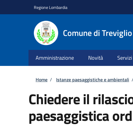
Salta al contenuto principale
Skip to footer content
Regione Lombardia
Comune di Treviglio
Amministrazione
Novità
Servizi
Briciole di pane
Home
/
Istanze paesaggistiche e ambientali
Chiedere il rilasci
paesaggistica ord