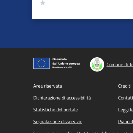
Valuta 1 stelle su 5
Comune di Tr
Footer menu
Area riservata
Crediti
Dichiarazione di accessibilità
Contatt
Statistiche del portale
Leggi l
Segnalazione disservizio
Piano d