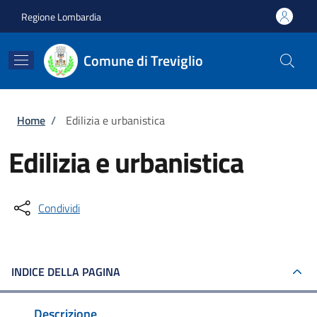
Salta al contenuto principale
Skip to footer content
Regione Lombardia
Comune di Treviglio
Briciole di pane
Home
/
Edilizia e urbanistica
Edilizia e urbanistica
Condividi
INDICE DELLA PAGINA
Descrizione