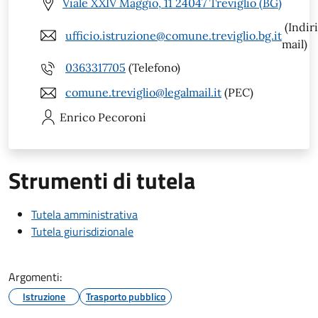
Viale XXIV Maggio, 11 24047 Treviglio (BG)
(Indir
ufficio.istruzione@comune.treviglio.bg.it
mail)
0363317705
(Telefono)
comune.treviglio@legalmail.it
(PEC)
Enrico
Pecoroni
Strumenti di tutela
Tutela amministrativa
Tutela giurisdizionale
Argomenti:
Istruzione
Trasporto pubblico