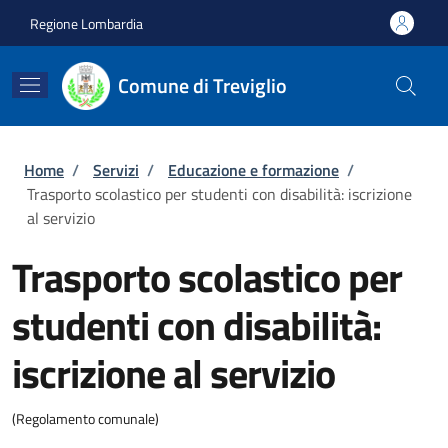
Salta al contenuto principale
Skip to footer content
Regione Lombardia
Comune di Treviglio
Briciole di pane
Home
/
Servizi
/
Educazione e formazione
/
Trasporto scolastico per studenti con disabilità: iscrizione
al servizio
Trasporto scolastico per
studenti con disabilità:
iscrizione al servizio
(Regolamento comunale)