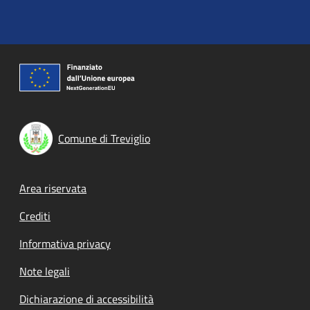
Comune di Treviglio
Footer menu
Area riservata
Crediti
Informativa privacy
Note legali
Dichiarazione di accessibilità