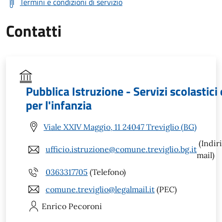
Termini e condizioni di servizio
Contatti
Pubblica Istruzione - Servizi scolastici 
per l'infanzia
Viale XXIV Maggio, 11 24047 Treviglio (BG)
(Indir
ufficio.istruzione@comune.treviglio.bg.it
mail)
0363317705
(Telefono)
comune.treviglio@legalmail.it
(PEC)
Enrico
Pecoroni