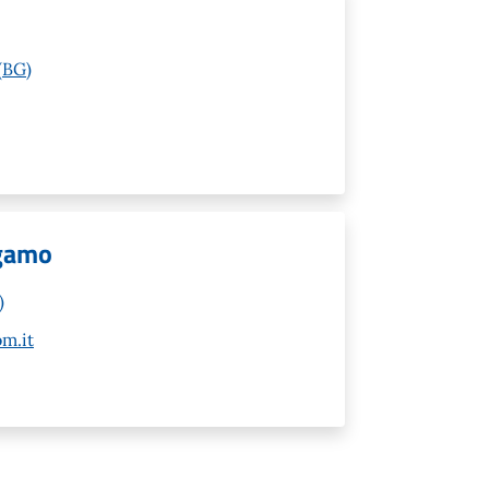
(BG)
rgamo
)
m.it