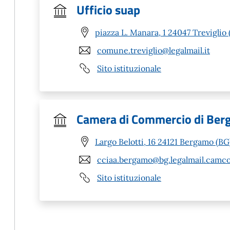
Ufficio suap
piazza L. Manara, 1 24047 Treviglio 
comune.treviglio@legalmail.it
Sito istituzionale
Camera di Commercio di Be
Largo Belotti, 16 24121 Bergamo (BG
cciaa.bergamo@bg.legalmail.camco
Sito istituzionale