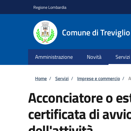
Salta al contenuto principale
Skip to footer content
Regione Lombardia
Comune di Treviglio
Amministrazione
Novità
Servizi
Briciole di pane
Home
/
Servizi
/
Imprese e commercio
/
A
Acconciatore o es
certificata di avv
dell'attività