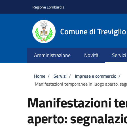
Salta al contenuto principale
Skip to footer content
Regione Lombardia
Comune di Treviglio
Amministrazione
Novità
Servizi
Briciole di pane
Home
/
Servizi
/
Imprese e commercio
/
Manifestazioni temporanee in luogo aperto: segna
Manifestazioni t
aperto: segnalazio