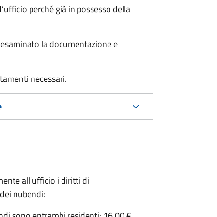
’ufficio perché già in possesso della
er esaminato la documentazione e
rtamenti necessari.
e
nte all’ufficio i diritti di
 dei nubendi:
ndi sono entrambi residenti: 16,00 €