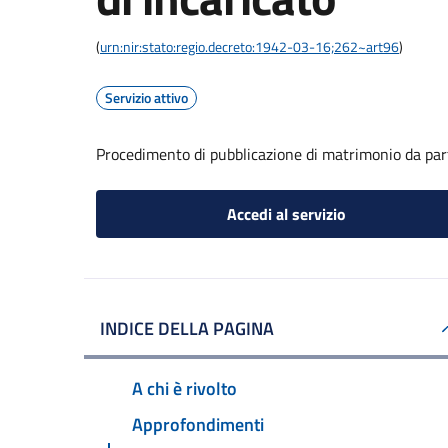
(
urn:nir:stato:regio.decreto:1942-03-16;262~art96
)
Servizio attivo
Procedimento di pubblicazione di matrimonio da part
Accedi al servizio
INDICE DELLA PAGINA
A chi è rivolto
Approfondimenti