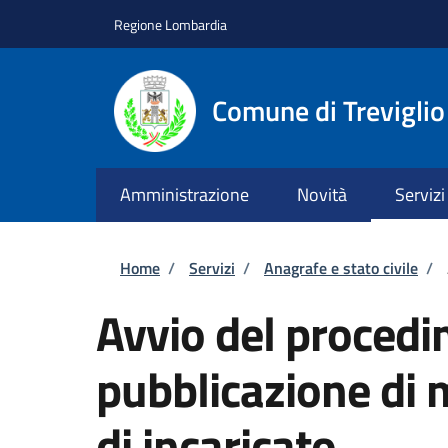
Salta al contenuto principale
Skip to footer content
Regione Lombardia
Comune di Treviglio
Amministrazione
Novità
Servizi
Briciole di pane
Home
/
Servizi
/
Anagrafe e stato civile
/
Avvio del procedi
pubblicazione di 
di incaricato