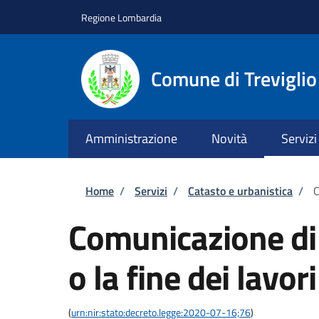
Salta al contenuto principale
Skip to footer content
Regione Lombardia
Comune di Treviglio
Amministrazione
Novità
Servizi
Briciole di pane
Home
/
Servizi
/
Catasto e urbanistica
/
C
Comunicazione di 
o la fine dei lavori
(
urn:nir:stato:decreto.legge:2020-07-16;76
)