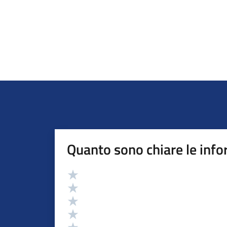
Quanto sono chiare le info
Valutazione
Valuta 5 stelle su 5
Valuta 4 stelle su 5
Valuta 3 stelle su 5
Valuta 2 stelle su 5
Valuta 1 stelle su 5