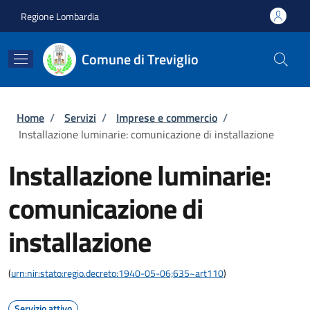
Salta al contenuto principale
Skip to footer content
Regione Lombardia
Comune di Treviglio
Briciole di pane
Home
/
Servizi
/
Imprese e commercio
/
Installazione luminarie: comunicazione di installazione
Installazione luminarie:
comunicazione di
installazione
(
urn:nir:stato:regio.decreto:1940-05-06;635~art110
)
Servizio attivo