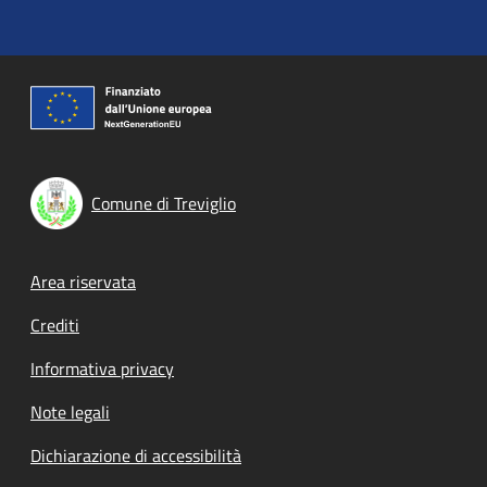
Comune di Treviglio
Footer menu
Area riservata
Crediti
Informativa privacy
Note legali
Dichiarazione di accessibilità