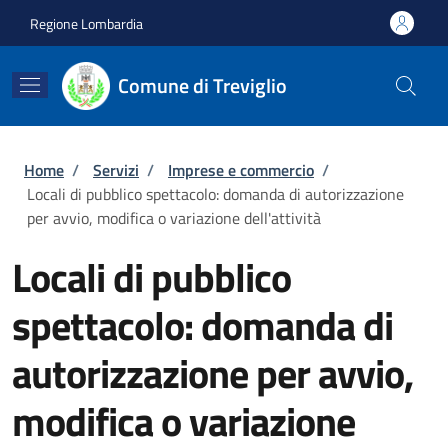
Salta al contenuto principale
Skip to footer content
Regione Lombardia
Comune di Treviglio
Briciole di pane
Home
/
Servizi
/
Imprese e commercio
/
Locali di pubblico spettacolo: domanda di autorizzazione
per avvio, modifica o variazione dell'attività
Locali di pubblico
spettacolo: domanda di
autorizzazione per avvio,
modifica o variazione