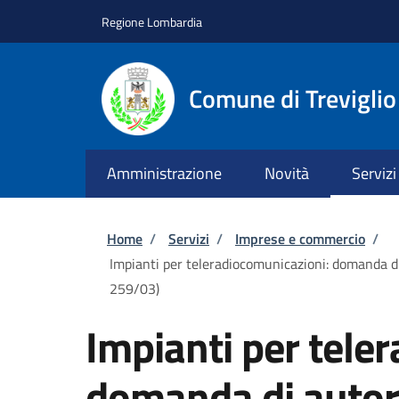
Salta al contenuto principale
Skip to footer content
Regione Lombardia
Comune di Treviglio
Amministrazione
Novità
Servizi
Briciole di pane
Home
/
Servizi
/
Imprese e commercio
/
Impianti per teleradiocomunicazioni: domanda di 
259/03)
Impianti per tele
domanda di autor