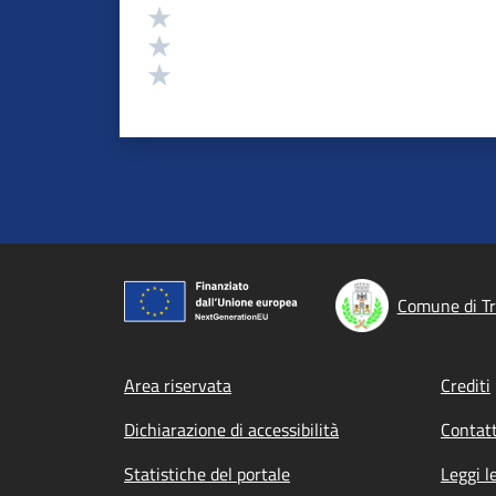
Valuta 3 stelle su 5
Valuta 2 stelle su 5
Valuta 1 stelle su 5
Comune di Tr
Footer menu
Area riservata
Crediti
Dichiarazione di accessibilità
Contatt
Statistiche del portale
Leggi l