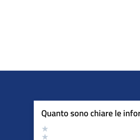
Quanto sono chiare le info
Valutazione
Valuta 5 stelle su 5
Valuta 4 stelle su 5