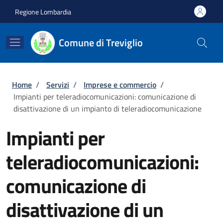
Salta al contenuto principale
Skip to footer content
Regione Lombardia
Comune di Treviglio
Briciole di pane
Home
/
Servizi
/
Imprese e commercio
/
Impianti per teleradiocomunicazioni: comunicazione di
disattivazione di un impianto di teleradiocomunicazione
Impianti per
teleradiocomunicazioni:
comunicazione di
disattivazione di un