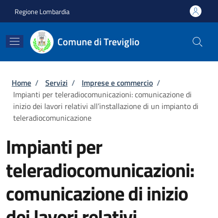
Salta al contenuto principale
Skip to footer content
Regione Lombardia
Comune di Treviglio
Briciole di pane
Home
/
Servizi
/
Imprese e commercio
/
Impianti per teleradiocomunicazioni: comunicazione di
inizio dei lavori relativi all’installazione di un impianto di
teleradiocomunicazione
Impianti per
teleradiocomunicazioni:
comunicazione di inizio
dei lavori relativi