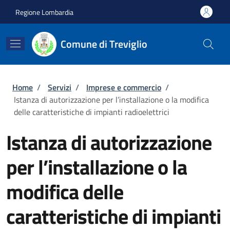
Salta al contenuto principale
Skip to footer content
Regione Lombardia
Comune di Treviglio
Briciole di pane
Home
/
Servizi
/
Imprese e commercio
/
Istanza di autorizzazione per l’installazione o la modifica
delle caratteristiche di impianti radioelettrici
Istanza di autorizzazione
per l’installazione o la
modifica delle
caratteristiche di impianti