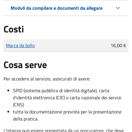
Moduli da compilare e documenti da allegare
Costi
Tipo di pagamento
Importo
Marca da bollo
16,00 €
Cosa serve
Per accedere al servizio, assicurati di avere:
SPID (sistema pubblico di identità digitale), carta
d’identità elettronica (CIE) o carta nazionale dei servizi
(CNS)
tutta la documentazione prevista per la presentazione
della pratica.
L'istanza può essere presentata da un procuratore, che deve