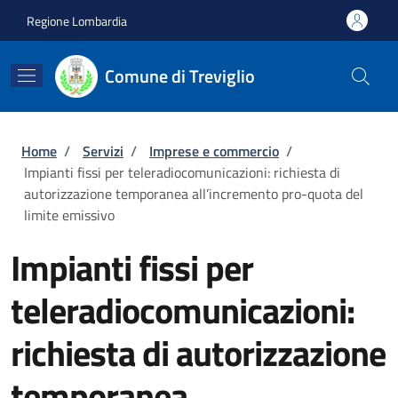
Salta al contenuto principale
Skip to footer content
Regione Lombardia
Comune di Treviglio
Briciole di pane
Home
/
Servizi
/
Imprese e commercio
/
Impianti fissi per teleradiocomunicazioni: richiesta di
autorizzazione temporanea all’incremento pro-quota del
limite emissivo
Impianti fissi per
teleradiocomunicazioni:
richiesta di autorizzazione
temporanea