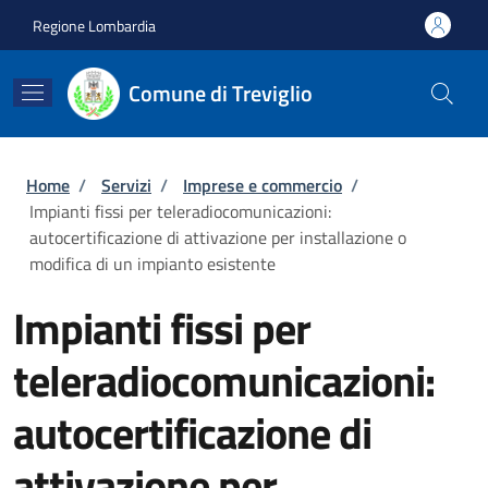
Salta al contenuto principale
Skip to footer content
Regione Lombardia
Comune di Treviglio
Briciole di pane
Home
/
Servizi
/
Imprese e commercio
/
Impianti fissi per teleradiocomunicazioni:
autocertificazione di attivazione per installazione o
modifica di un impianto esistente
Impianti fissi per
teleradiocomunicazioni:
autocertificazione di
attivazione per