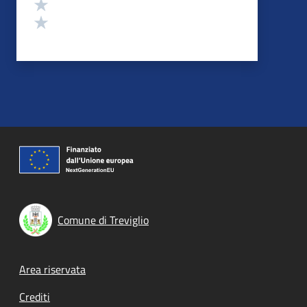
Valuta 2 stelle su 5
Valuta 1 stelle su 5
Comune di Treviglio
Footer menu
Area riservata
Crediti