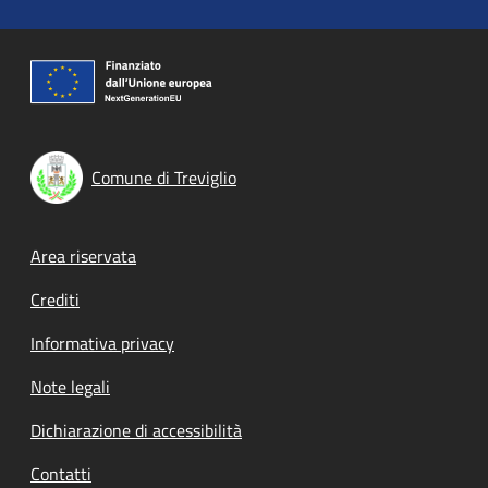
Comune di Treviglio
Footer menu
Area riservata
Crediti
Informativa privacy
Note legali
Dichiarazione di accessibilità
Contatti