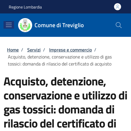
Salta al contenuto principale
Skip to footer content
Regione Lombardia
Comune di Treviglio
Briciole di pane
Home
/
Servizi
/
Imprese e commercio
/
Acquisto, detenzione, conservazione e utilizzo di gas
tossici: domanda di rilascio del certificato di acquisto
Acquisto, detenzione,
conservazione e utilizzo di
gas tossici: domanda di
rilascio del certificato di