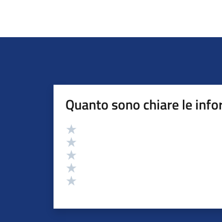
Quanto sono chiare le info
Valutazione
Valuta 5 stelle su 5
Valuta 4 stelle su 5
Valuta 3 stelle su 5
Valuta 2 stelle su 5
Valuta 1 stelle su 5