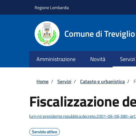
Salta al contenuto principale
Skip to footer content
Regione Lombardia
Comune di Treviglio
Amministrazione
Novità
Servizi
Briciole di pane
Home
/
Servizi
/
Catasto e urbanistica
/
F
Fiscalizzazione dell
(
urn:nir:presidente.repubblica:decreto:2001-06-06;380~ar
Servizio attivo