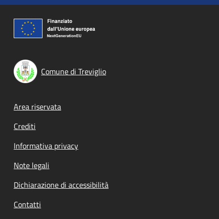
Comune di Treviglio
Footer menu
Area riservata
Crediti
Informativa privacy
Note legali
Dichiarazione di accessibilità
Contatti