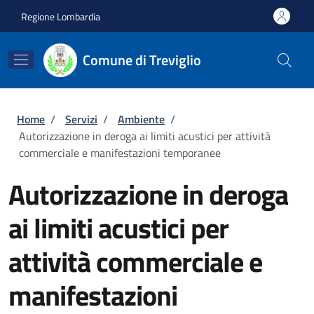
Salta al contenuto principale
Skip to footer content
Regione Lombardia
Comune di Treviglio
Briciole di pane
Home
/
Servizi
/
Ambiente
/
Autorizzazione in deroga ai limiti acustici per attività
commerciale e manifestazioni temporanee
Autorizzazione in deroga
ai limiti acustici per
attività commerciale e
manifestazioni