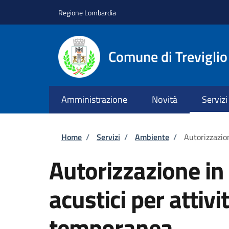
Salta al contenuto principale
Skip to footer content
Regione Lombardia
Comune di Treviglio
Amministrazione
Novità
Servizi
Briciole di pane
Home
/
Servizi
/
Ambiente
/
Autorizzazion
Autorizzazione in 
acustici per attivit
temporanea