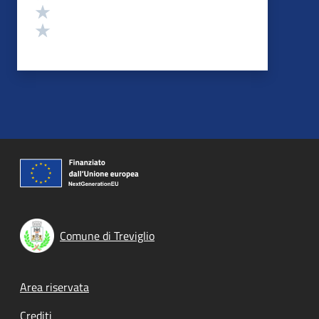
Valuta 2 stelle su 5
Valuta 1 stelle su 5
Comune di Treviglio
Footer menu
Area riservata
Crediti