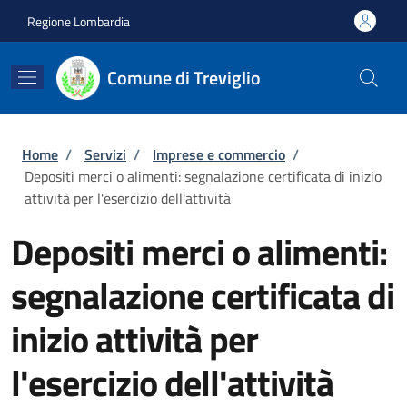
Salta al contenuto principale
Skip to footer content
Regione Lombardia
Comune di Treviglio
Briciole di pane
Home
/
Servizi
/
Imprese e commercio
/
Depositi merci o alimenti: segnalazione certificata di inizio
attività per l'esercizio dell'attività
Depositi merci o alimenti:
segnalazione certificata di
inizio attività per
l'esercizio dell'attività