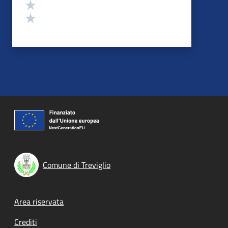
Valuta 2 stelle su 5
Valuta 1 stelle su 5
Comune di Treviglio
Footer menu
Area riservata
Crediti